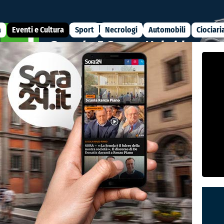
a
Eventi e Cultura
Sport
Necrologi
Automobili
Ciociari