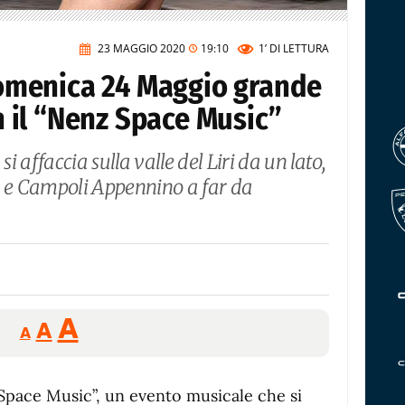
23 MAGGIO 2020
19:10
1’
DI LETTURA
menica 24 Maggio grande
il “Nenz Space Music”
 affaccia sulla valle del Liri da un lato,
zzo e Campoli Appennino a far da
Reducir
Aumentar
Restablecer
A
A
A
tamaño
tamaño
tamaño
de
de
fuente.
Space Music”, un evento musicale che si