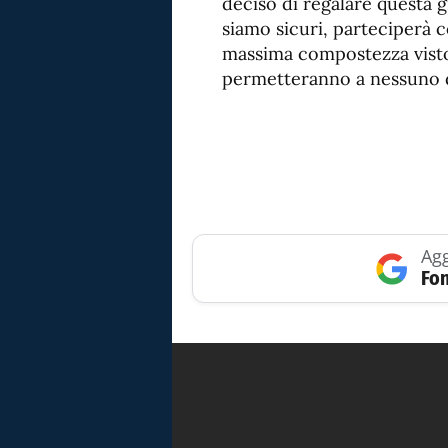
deciso di regalare questa g
siamo sicuri, parteciperà 
massima compostezza visto 
permetteranno a nessuno di
Agg
Fon