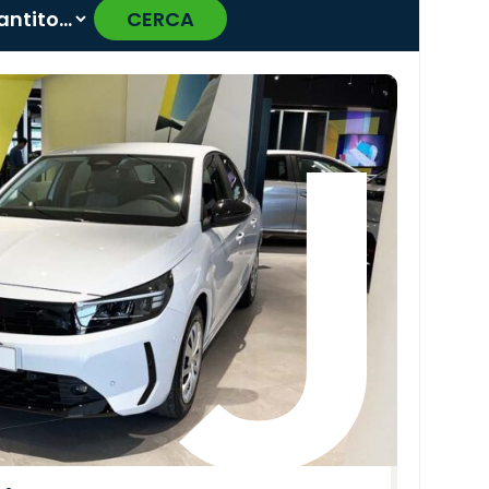
CERCA
›