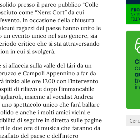
de
fuente
olido presso il parco pubblico “Colle
fuente.
osciuto come “Nenz Cort” da cui
’evento. In occasione della chiusura
alcuni ragazzi del paese hanno unito le
 un evento unico nel suo genere, sia
 periodo critico che si sta attraversando
on in cui si svolgerà.
i affaccia sulla valle del Liri da un
 l’Abruzzo e Campoli Appennino a far da
 inizio alle ore 17.00 con l’intervento
ospiti di rilievo e dopo l’immancabile
agliaroli, insieme al vocalist Andrea
d uno spettacolo unico che farà ballare
olido e anche i molti amici vicini e
bilità di seguire in diretta sulle pagine
ri le due ore di musica che faranno da
afiato del paese e dell’intero