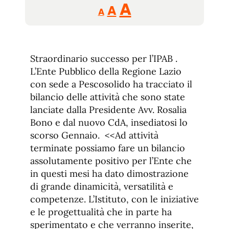
Reducir
Aumentar
Restablecer
A
A
A
tamaño
tamaño
tamaño
de
de
fuente.
de
fuente
Straordinario successo per l’IPAB .
fuente.
L’Ente Pubblico della Regione Lazio
con sede a Pescosolido ha tracciato il
bilancio delle attività che sono state
lanciate dalla Presidente Avv. Rosalia
Bono e dal nuovo CdA, insediatosi lo
scorso Gennaio. <<Ad attività
terminate possiamo fare un bilancio
assolutamente positivo per l’Ente che
in questi mesi ha dato dimostrazione
di grande dinamicità, versatilità e
competenze. L’Istituto, con le iniziative
e le progettualità che in parte ha
sperimentato e che verranno inserite,