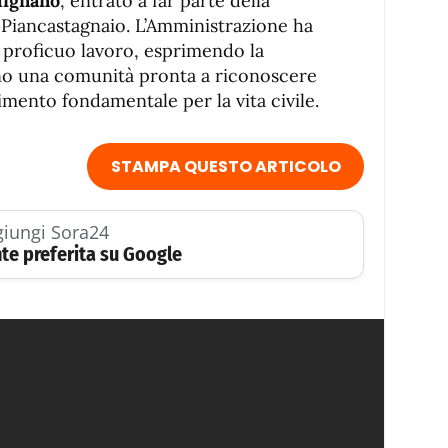
lignano
, entrato a far parte della
i Piancastagnaio. L’Amministrazione ha
n proficuo lavoro, esprimendo la
no una comunità pronta a riconoscere
imento fondamentale per la vita civile.
STAMPA QUESTO ARTICOLO
iungi Sora24
te preferita su Google