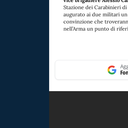
vice brigadiere Alessio Ca
Stazione dei Carabinieri d
augurato ai due militari u
convinzione che troveran
nell’Arma un punto di rifer
Agg
Fon