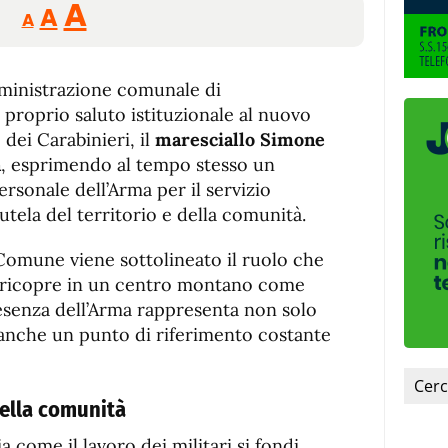
Reducir
Aumentar
Restablecer
A
A
A
tamaño
tamaño
tamaño
de
de
fuente.
ministrazione comunale di
de
fuente
l proprio saluto istituzionale al nuovo
fuente.
dei Carabinieri, il
maresciallo Simone
a
, esprimendo al tempo stesso un
ersonale dell’Arma per il servizio
tela del territorio e della comunità.
Comune viene sottolineato il ruolo che
ri ricopre in un centro montano come
esenza dell’Arma rappresenta non solo
a anche un punto di riferimento costante
nella comunità
 come il lavoro dei militari si fondi