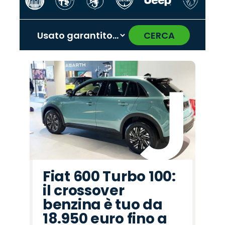
CERCA
‹
›
Promo
Promo
Promo
Promo
Promo
Promo
Promo
Promo
Promo
Promo
Promo
Promo
Promo
Promo
Promo
Jaecoo
Abarth
Mazda
Land
Citroën
Omoda
Cupra
Lancia
Fiat
Jeep
Seat
Alfa
Hyundai
Opel
Peugeot
Rover
Romeo
Fiat 600 Turbo 100:
il crossover
benzina è tuo da
18.950 euro fino a