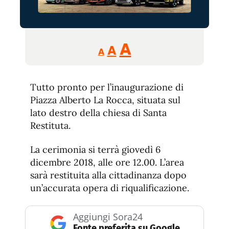
Reducir
Aumentar
Restablecer
A
A
A
tamaño
tamaño
tamaño
de
de
fuente.
Tutto pronto per l’inaugurazione di
de
fuente
Piazza Alberto La Rocca, situata sul
fuente.
lato destro della chiesa di Santa
Restituta.
La cerimonia si terrà giovedì 6
dicembre 2018, alle ore 12.00. L’area
sarà restituita alla cittadinanza dopo
un’accurata opera di riqualificazione.
Aggiungi Sora24
Fonte preferita su Google