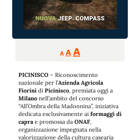
Reducir
Aumentar
Restablecer
A
A
A
tamaño
tamaño
tamaño
de
de
fuente.
PICINISCO
– Riconoscimento
de
fuente
nazionale per l’
Azienda Agricola
fuente.
Fiorini
di
Picinisco
, premiata oggi a
Milano
nell’ambito del concorso
“All’Ombra della Madonnina”, iniziativa
dedicata esclusivamente ai
formaggi di
capra
e promossa da
ONAF
,
organizzazione impegnata nella
valorizzazione della cultura casearia