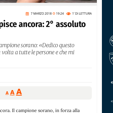
7 MARZO 2018
19:24
1’
DI LETTURA
upisce ancora: 2° assoluto
e campione sorano: «Dedico questo
volta a tutte le persone e che mi
Reducir
Aumentar
Restablecer
A
A
A
tamaño
tamaño
tamaño
de
de
fuente.
cora. Il campione sorano, in forza alla