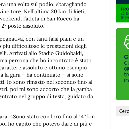
de
fuente
ra una volta sul podio, sbaragliando
fuente.
 vincitore. Nell’ultima 20 km di Rieti,
weekend, l’atleta di San Rocco ha
 2° posto assoluto.
egnativa, con tanti falsi piani e un
più difficoltose le prestazioni degli
lli. Arrivati allo Stadio Guidobaldi,
rima persona che ho incontrato è stato
i carattere assoluto e ottimo esempio
ta la gara – ha continuato – si sono
ti. Io sono rimasto nel secondo fino al
tri, poi mi sono accorto che la gamba
entrato nel gruppo di testa, guidato da
ara: «Sono stato con loro fino al 14° km
 poi ho capito che potevo dare di più e