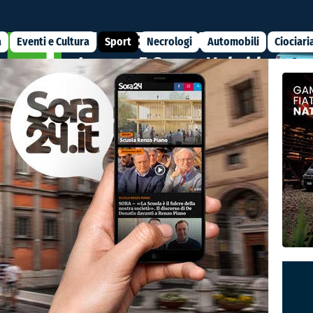
a
Eventi e Cultura
Sport
Necrologi
Automobili
Ciociari