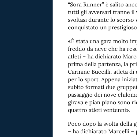
“Sora Runner” è salito anco
tutti gli avversari tranne il
svoltasi durante lo scorso 
conquistato un prestigioso
«È stata una gara molto imp
freddo da neve che ha reso 
atleti – ha dichiarato Marce
prima della partenza, la p
Carmine Buccilli, atleta d
per lo sport. Appena inizia
subito formati due gruppet
passaggio dei nove chilome
girava e pian piano sono ri
quattro atleti ventenni».
Poco dopo la svolta della g
– ha dichiarato Marcelli –