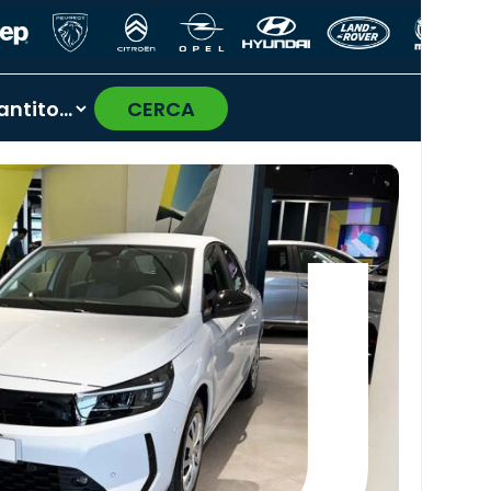
CERCA
›