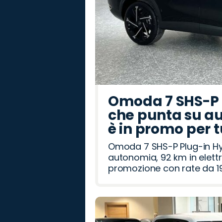
Omoda 7 SHS-P P
che punta su au
è in promo per 
Omoda 7 SHS-P Plug-in Hybr
autonomia, 92 km in elettr
promozione con rate da 19