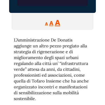
Reducir
Aumentar
Restablecer
A
A
A
tamaño
tamaño
tamaño
de
de
fuente.
L’Amministrazione De Donatis
de
fuente
aggiunge un altro pezzo pregiato alla
fuente.
strategia di rigenerazione e di
miglioramento degli spazi urbani
regalando alla città un’ “infrastruttura
verde” attesa da anni, da cittadini,
professionisti ed associazioni, come
quella di Tofaro Insieme che ha anche
organizzato incontri e manifestazioni
di sensibilizzazione sulla mobilità
sostenibile.