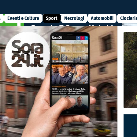
a
Eventi e Cultura
Sport
Necrologi
Automobili
Ciociari