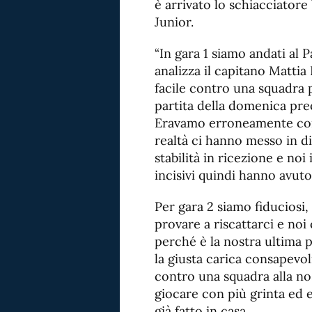
è arrivato lo schiacciatore 
Junior.
“In gara 1 siamo andati al P
analizza il capitano Mattia
facile contro una squadra 
partita della domenica pre
Eravamo erroneamente conv
realtà ci hanno messo in di
stabilità in ricezione e noi
incisivi quindi hanno avut
Per gara 2 siamo fiduciosi,
provare a riscattarci e no
perché è la nostra ultima 
la giusta carica consapevol
contro una squadra alla no
giocare con più grinta ed e
già fatto in casa.