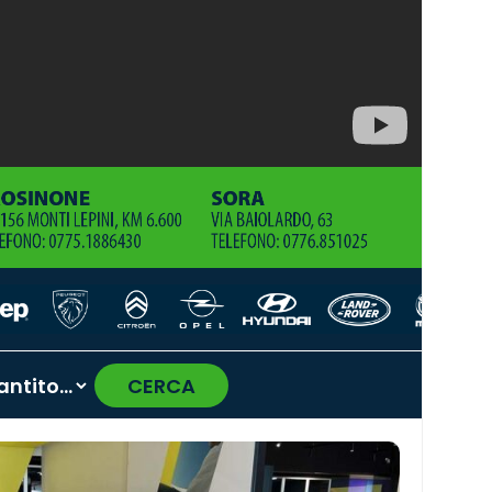
CERCA
›