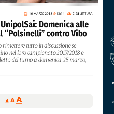
16 MARZO 2018
13:14
2’
DI LETTURA
 UnipolSai: Domenica alle
l “Polsinelli” contro Vibo
rimettere tutto in discussione se
ino nel loro campionato 2017/2018 e
rdetto del turno a domenica 25 marzo,
Reducir
Aumentar
Restablecer
A
A
A
tamaño
tamaño
tamaño
de