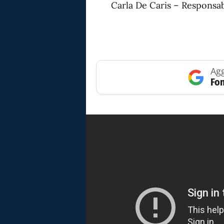
Carla De Caris – Responsab
Agg
Fon