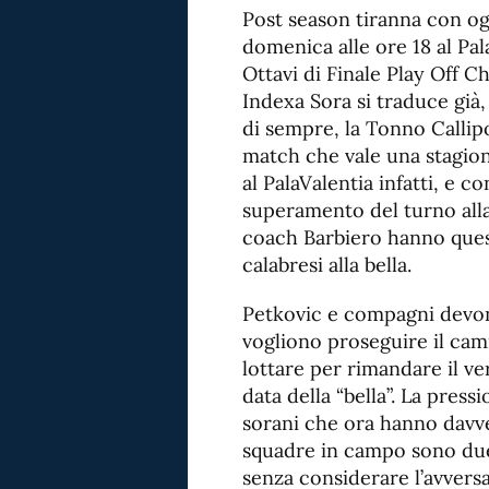
Post season tiranna con o
domenica alle ore 18 al Pal
Ottavi di Finale Play Off C
Indexa Sora si traduce già,
di sempre, la Tonno Callip
match che vale una stagio
al PalaValentia infatti, e c
superamento del turno alla 
coach Barbiero hanno quest
calabresi alla bella.
Petkovic e compagni devon
vogliono proseguire il ca
lottare per rimandare il v
data della “bella”. La press
sorani che ora hanno davve
squadre in campo sono due 
senza considerare l’avvers