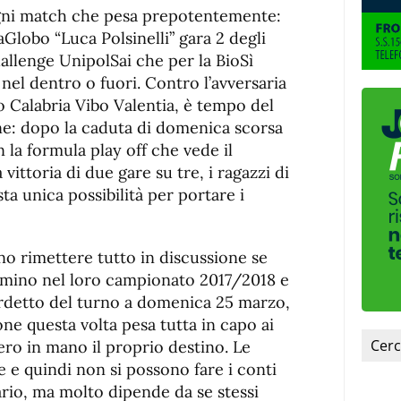
de
fuente.
gni match che pesa prepotentemente:
de
fuente
aGlobo “Luca Polsinelli” gara 2 degli
fuente.
hallenge UnipolSai che per la BioSì
 nel dentro o fuori. Contro l’avversaria
o Calabria Vibo Valentia, è tempo del
ne: dopo la caduta di domenica scorsa
on la formula play off che vede il
vittoria di due gare su tre, i ragazzi di
a unica possibilità per portare i
o rimettere tutto in discussione se
mmino nel loro campionato 2017/2018 e
erdetto del turno a domenica 25 marzo,
ione questa volta pesa tutta in capo ai
ro in mano il proprio destino. Le
e quindi non si possono fare i conti
ario, ma molto dipende da se stessi