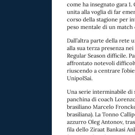
come ha insegnato gara 1. C
unita alla voglia di far eme
corso della stagione per int
peso mentale di un match 
Dall’altra parte della rete
alla sua terza presenza ne
Regular Season difficile. P
affrontato notevoli diffic
riuscendo a centrare l’obie
UnipolSai.
Una serie interminabile di 
panchina di coach Lorenzo 
brasiliano Marcelo Froncko
brasiliana). La Tonno Calli
azzurro Oleg Antonov, trasf
fila dello Ziraat Bankasi An