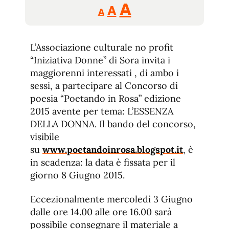
Reducir
Aumentar
Restablecer
A
A
A
tamaño
tamaño
tamaño
de
de
fuente.
L’Associazione culturale no profit
de
fuente
“Iniziativa Donne” di Sora invita i
fuente.
maggiorenni interessati , di ambo i
sessi, a partecipare al Concorso di
poesia “Poetando in Rosa” edizione
2015 avente per tema: L’ESSENZA
DELLA DONNA. Il bando del concorso,
visibile
su
www.poetandoinrosa.blogspot.it
, è
in scadenza: la data è fissata per il
giorno 8 Giugno 2015.
Eccezionalmente mercoledì 3 Giugno
dalle ore 14.00 alle ore 16.00 sarà
possibile consegnare il materiale a