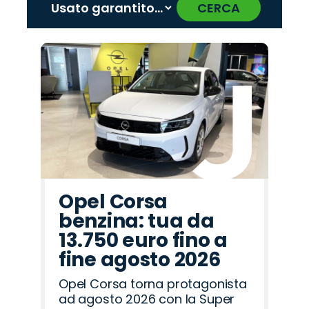
CERCA
‹
›
Promo
Promo
Promo
Promo
Promo
Promo
Promo
Promo
Promo
Promo
Promo
Promo
Promo
Promo
Promo
Jeep
Opel
Fiat
Land
Abarth
Hyundai
Jaecoo
Citroën
Omoda
Alfa
Seat
Peugeot
Mazda
Lancia
Cupra
Rover
Romeo
Opel Corsa
benzina: tua da
13.750 euro fino a
fine agosto 2026
Opel Corsa torna protagonista
ad agosto 2026 con la Super