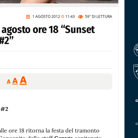
1 AGOSTO 2012
11:43
59"
DI LETTURA
 agosto ore 18 “Sunset
 #2”
Reducir
Aumentar
Restablecer
A
A
A
tamaño
tamaño
tamaño
de
de
fuente.
de
fuente
 #2
fuente.
le ore 18 ritorna la festa del tramonto