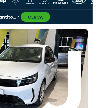
CERCA
›