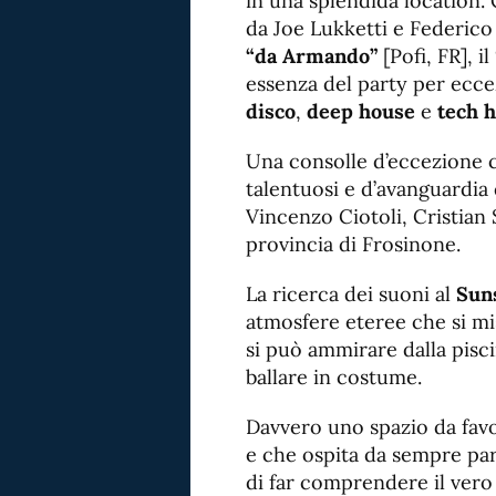
in una splendida location.
da Joe Lukketti e Federico 
“da Armando”
[Pofi, FR], il
essenza del party per ecce
disco
,
deep house
e
tech 
Una consolle d’eccezione 
talentuosi e d’avanguardia q
Vincenzo Ciotoli, Cristian S
provincia di Frosinone.
La ricerca dei suoni al
Sun
atmosfere eteree che si m
si può ammirare dalla pisci
ballare in costume.
Davvero uno spazio da favol
e che ospita da sempre pa
di far comprendere il vero 