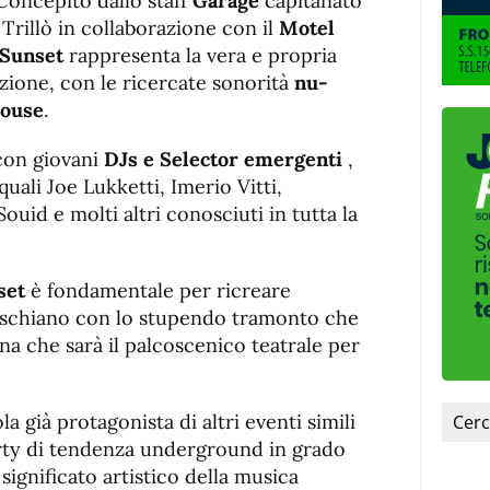
 Concepito dallo staff
Garage
capitanato
Trillò in collaborazione con il
Motel
Sunset
rappresenta la vera e propria
zione, con le ricercate sonorità
nu-
house
.
con giovani
DJs e Selector emergenti
,
uali Joe Lukketti, Imerio Vitti,
ouid e molti altri conosciuti in tutta la
set
è fondamentale per ricreare
ischiano con lo stupendo tramonto che
na che sarà il palcoscenico teatrale per
a già protagonista di altri eventi simili
rty di tendenza underground in grado
significato artistico della musica