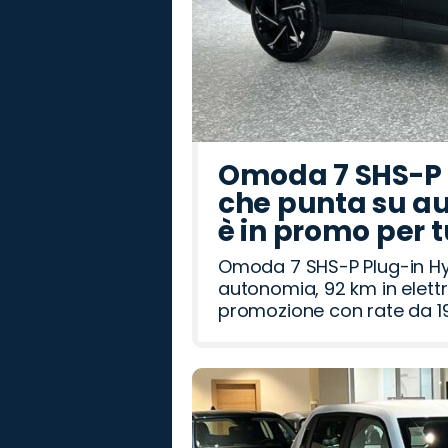
Omoda 7 SHS-P P
che punta su au
è in promo per 
Omoda 7 SHS-P Plug-in Hybr
autonomia, 92 km in elettr
promozione con rate da 19