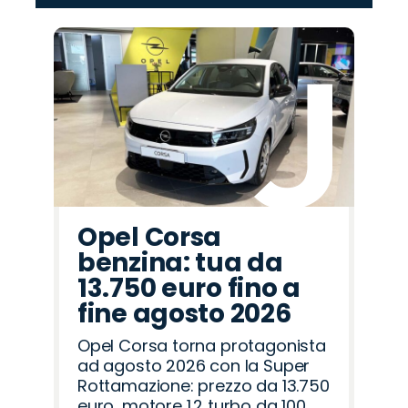
‹
›
Promo
Promo
Promo
Promo
Promo
Promo
Promo
Promo
Promo
Promo
Promo
Promo
Promo
Promo
Promo
Seat
Alfa
Hyundai
Mazda
Lancia
Opel
Omoda
Jaecoo
Peugeot
Fiat
Abarth
Jeep
Land
Citroën
Cupra
Romeo
Rover
Opel Corsa
benzina: tua da
13.750 euro fino a
fine agosto 2026
Opel Corsa torna protagonista
ad agosto 2026 con la Super
Rottamazione: prezzo da 13.750
euro, motore 1.2 turbo da 100