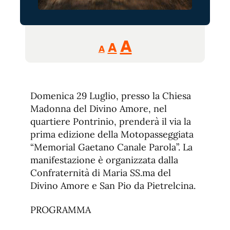
Reducir
Aumentar
Restablecer
A
A
A
tamaño
tamaño
tamaño
de
de
fuente.
de
fuente
Domenica 29 Luglio, presso la Chiesa
fuente.
Madonna del Divino Amore, nel
quartiere Pontrinio, prenderà il via la
prima edizione della Motopasseggiata
“Memorial Gaetano Canale Parola”. La
manifestazione è organizzata dalla
Confraternità di Maria SS.ma del
Divino Amore e San Pio da Pietrelcina.
PROGRAMMA