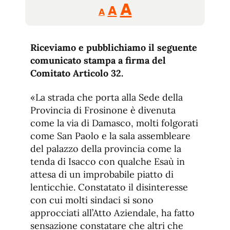
Reducir
Aumentar
Restablecer
A
A
A
tamaño
tamaño
tamaño
de
de
fuente.
Riceviamo e pubblichiamo il seguente
de
fuente
comunicato stampa a firma del
fuente.
Comitato Articolo 32.
«La strada che porta alla Sede della
Provincia di Frosinone è divenuta
come la via di Damasco, molti folgorati
come San Paolo e la sala assembleare
del palazzo della provincia come la
tenda di Isacco con qualche Esaù in
attesa di un improbabile piatto di
lenticchie. Constatato il disinteresse
con cui molti sindaci si sono
approcciati all’Atto Aziendale, ha fatto
sensazione constatare che altri che