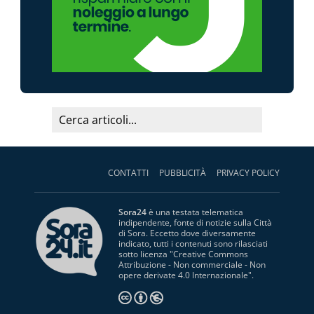
CONTATTI
PUBBLICITÀ
PRIVACY POLICY
Sora24
è una testata telematica
indipendente, fonte di notizie sulla Città
di Sora. Eccetto dove diversamente
indicato, tutti i contenuti sono rilasciati
sotto licenza "
Creative Commons
Attribuzione - Non commerciale - Non
opere derivate 4.0 Internazionale
".