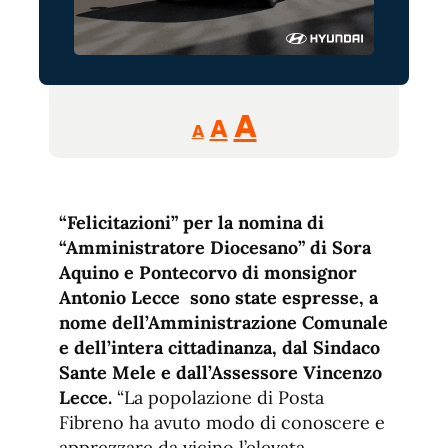
Reducir
Aumentar
Restablecer
A
A
A
tamaño
tamaño
tamaño
de
de
fuente.
de
fuente
“Felicitazioni” per la nomina di
fuente.
“Amministratore Diocesano” di Sora
Aquino e Pontecorvo di monsignor
Antonio Lecce sono state espresse, a
nome dell’Amministrazione Comunale
e dell’intera cittadinanza, dal Sindaco
Sante Mele e dall’Assessore Vincenzo
Lecce.
“La popolazione di Posta
Fibreno ha avuto modo di conoscere e
apprezzare da vicino l’elevata