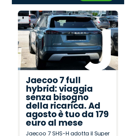
‹
›
Promo
Promo
Promo
Promo
Promo
Promo
Promo
Promo
Promo
Promo
Promo
Promo
Promo
Promo
Promo
Land
Jeep
Cupra
Seat
Citroën
Peugeot
Hyundai
Mazda
Alfa
Omoda
Fiat
Abarth
Lancia
Opel
Jaecoo
Rover
Romeo
Jaecoo 7 full
hybrid: viaggia
senza bisogno
della ricarica. Ad
agosto è tuo da 179
euro al mese
Jaecoo 7 SHS-H adotta il Super