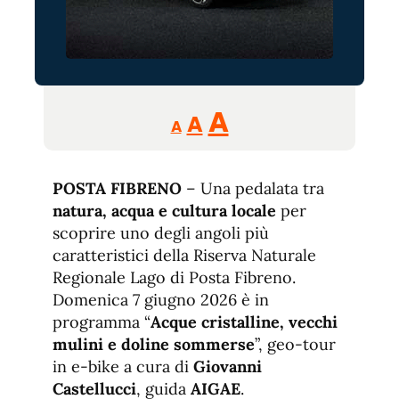
Reducir
Aumentar
Restablecer
A
A
A
tamaño
tamaño
tamaño
de
de
fuente.
POSTA FIBRENO
– Una pedalata tra
de
fuente
natura, acqua e cultura locale
per
fuente.
scoprire uno degli angoli più
caratteristici della Riserva Naturale
Regionale Lago di Posta Fibreno.
Domenica 7 giugno 2026 è in
programma “
Acque cristalline, vecchi
mulini e doline sommerse
”, geo-tour
in e-bike a cura di
Giovanni
Castellucci
, guida
AIGAE
.