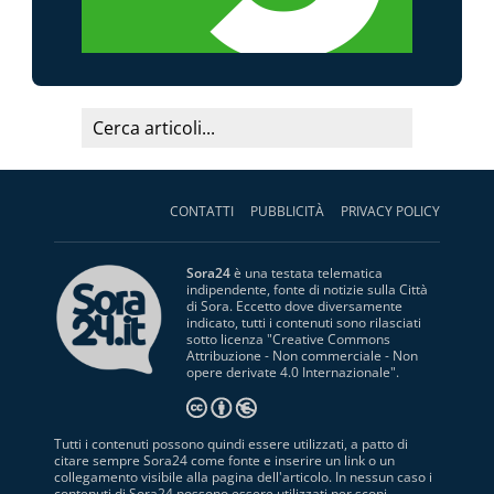
CONTATTI
PUBBLICITÀ
PRIVACY POLICY
Sora24
è una testata telematica
indipendente, fonte di notizie sulla Città
di Sora. Eccetto dove diversamente
indicato, tutti i contenuti sono rilasciati
sotto licenza "
Creative Commons
Attribuzione - Non commerciale - Non
opere derivate 4.0 Internazionale
".
Tutti i contenuti possono quindi essere utilizzati, a patto di
citare sempre Sora24 come fonte e inserire un link o un
collegamento visibile alla pagina dell'articolo. In nessun caso i
contenuti di Sora24 possono essere utilizzati per scopi