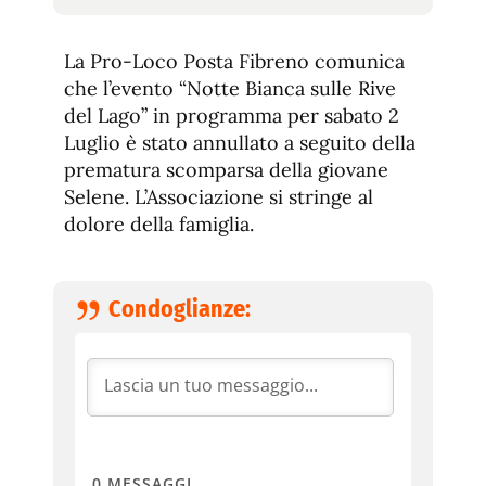
tamaño
tamaño
de
de
fuente.
La Pro-Loco Posta Fibreno comunica
de
fuente
che l’evento “Notte Bianca sulle Rive
fuente.
del Lago” in programma per sabato 2
Luglio è stato annullato a seguito della
prematura scomparsa della giovane
Selene. L’Associazione si stringe al
dolore della famiglia.
Condoglianze:
0
MESSAGGI