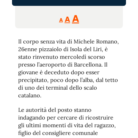
Reducir
Aumentar
Restablecer
A
A
A
tamaño
tamaño
tamaño
de
de
fuente.
Il corpo senza vita di Michele Romano,
de
fuente
26enne pizzaiolo di Isola del Liri, è
fuente.
stato rinvenuto mercoledì scorso
presso l’aeroporto di Barcellona. Il
giovane è deceduto dopo esser
precipitato, poco dopo l’alba, dal tetto
di uno dei terminal dello scalo
catalano.
Le autorità del posto stanno
indagando per cercare di ricostruire
gli ultimi momenti di vita del ragazzo,
figlio del consigliere comunale