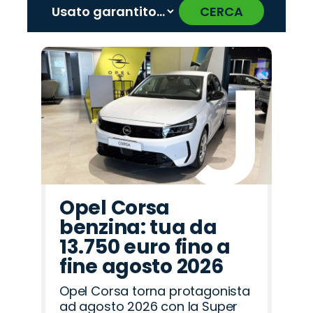
CERCA
‹
›
Promo
Promo
Promo
Promo
Promo
Promo
Promo
Promo
Promo
Promo
Promo
Promo
Promo
Promo
Promo
Alfa
Cupra
Omoda
Citroën
Jeep
Jaecoo
Opel
Hyundai
Mazda
Lancia
Peugeot
Seat
Abarth
Fiat
Land
Romeo
Rover
Opel Corsa
benzina: tua da
13.750 euro fino a
fine agosto 2026
Opel Corsa torna protagonista
ad agosto 2026 con la Super