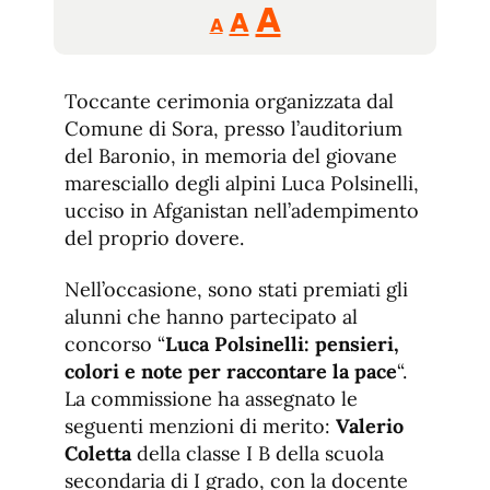
Reducir
Aumentar
Restablecer
A
A
A
tamaño
tamaño
tamaño
de
de
fuente.
Toccante cerimonia organizzata dal
de
fuente
Comune di Sora, presso l’auditorium
fuente.
del Baronio, in memoria del giovane
maresciallo degli alpini Luca Polsinelli,
ucciso in Afganistan nell’adempimento
del proprio dovere.
Nell’occasione, sono stati premiati gli
alunni che hanno partecipato al
concorso “
Luca Polsinelli: pensieri,
colori e note per raccontare la pace
“.
La commissione ha assegnato le
seguenti menzioni di merito:
Valerio
Coletta
della classe I B della scuola
secondaria di I grado, con la docente