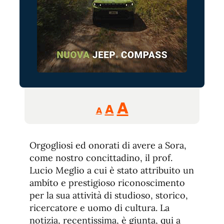
Reducir
Aumentar
Restablecer
A
A
A
tamaño
tamaño
tamaño
de
de
fuente.
Orgogliosi ed onorati di avere a Sora,
de
fuente
come nostro concittadino, il prof.
fuente.
Lucio Meglio a cui è stato attribuito un
ambíto e prestigioso riconoscimento
per la sua attività di studioso, storico,
ricercatore e uomo di cultura. La
notizia, recentissima, è giunta, qui a