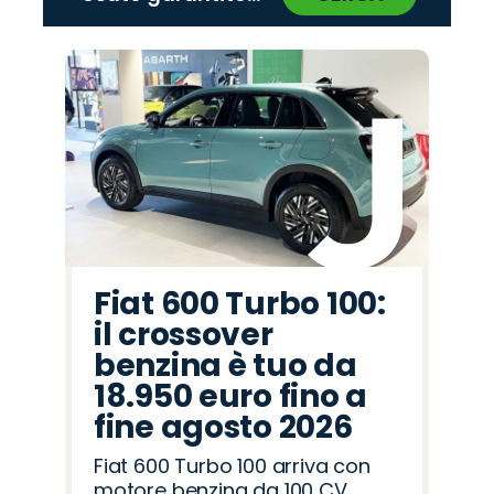
‹
›
Promo
Promo
Promo
Promo
Promo
Promo
Promo
Promo
Promo
Promo
Promo
Promo
Promo
Promo
Promo
Mazda
Land
Lancia
Abarth
Fiat
Seat
Citroën
Alfa
Jaecoo
Cupra
Jeep
Opel
Hyundai
Omoda
Peugeot
Rover
Romeo
Fiat 600 Turbo 100:
il crossover
benzina è tuo da
18.950 euro fino a
fine agosto 2026
Fiat 600 Turbo 100 arriva con
motore benzina da 100 CV,