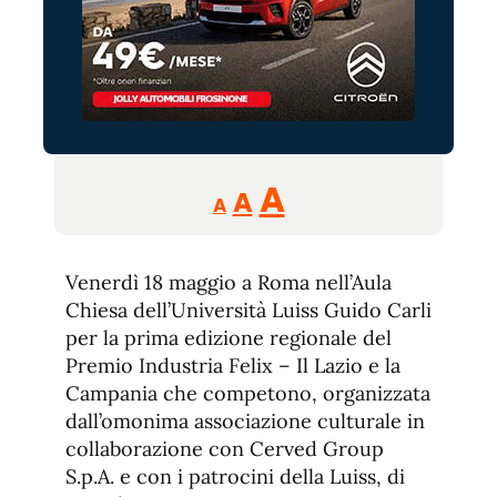
Reducir
Aumentar
Restablecer
A
A
A
tamaño
tamaño
tamaño
de
de
fuente.
Venerdì 18 maggio a Roma nell’Aula
de
fuente
Chiesa dell’Università Luiss Guido Carli
fuente.
per la prima edizione regionale del
Premio Industria Felix – Il Lazio e la
Campania che competono, organizzata
dall’omonima associazione culturale in
collaborazione con Cerved Group
S.p.A. e con i patrocini della Luiss, di