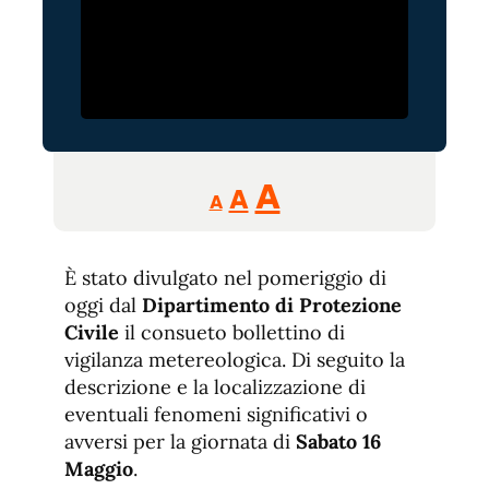
Reducir
Aumentar
Restablecer
A
A
A
tamaño
tamaño
tamaño
de
de
fuente.
È stato divulgato nel pomeriggio di
de
fuente
oggi dal
Dipartimento di Protezione
fuente.
Civile
il consueto bollettino di
vigilanza metereologica. Di seguito la
descrizione e la localizzazione di
eventuali fenomeni significativi o
avversi per la giornata di
Sabato 16
Maggio
.