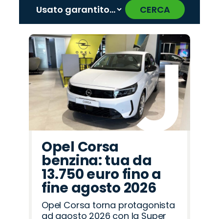
CERCA
‹
›
Promo
Promo
Promo
Promo
Promo
Promo
Promo
Promo
Promo
Promo
Promo
Promo
Promo
Promo
Promo
Jeep
Opel
Fiat
Mazda
Seat
Cupra
Hyundai
Lancia
Omoda
Abarth
Jaecoo
Peugeot
Alfa
Land
Citroën
Romeo
Rover
Opel Corsa
benzina: tua da
13.750 euro fino a
fine agosto 2026
Opel Corsa torna protagonista
ad agosto 2026 con la Super