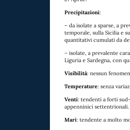
Precipitazioni
:
– da isolate a sparse, a pr
temporale, sulla Sicilia e su
quantitativi cumulati da d
– isolate, a prevalente car
Liguria e Sardegna, con qu
Visibilità
: nessun fenomeno
Temperature
: senza variaz
Venti
: tendenti a forti sud
appenninici settentrionali.
Mari
: tendente a molto mo