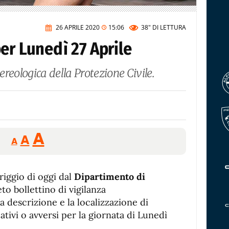
26 APRILE 2020
15:06
38"
DI LETTURA
er Lunedì 27 Aprile
tereologica della Protezione Civile.
Reducir
Aumentar
Restablecer
A
A
A
tamaño
tamaño
tamaño
de
de
fuente.
riggio di oggi dal
de
Dipartimento di
fuente
to bollettino di vigilanza
fuente.
a descrizione e la localizzazione di
ativi o avversi per la giornata di Lunedì