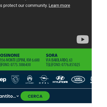
CERCA
›