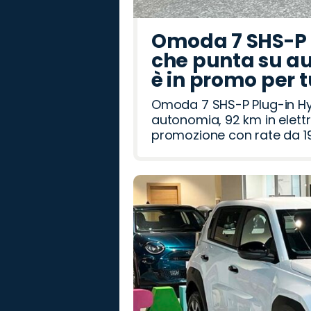
Omoda 7 SHS-P P
che punta su au
è in promo per 
Omoda 7 SHS-P Plug-in Hybr
autonomia, 92 km in elettr
promozione con rate da 19