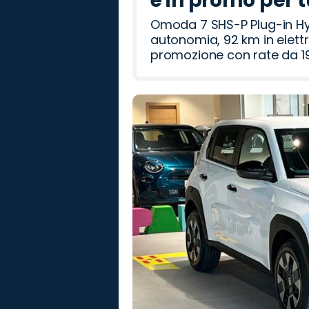
è in promo per 
Omoda 7 SHS-P Plug-in Hybr
autonomia, 92 km in elettr
promozione con rate da 19