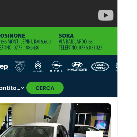
CERCA
›