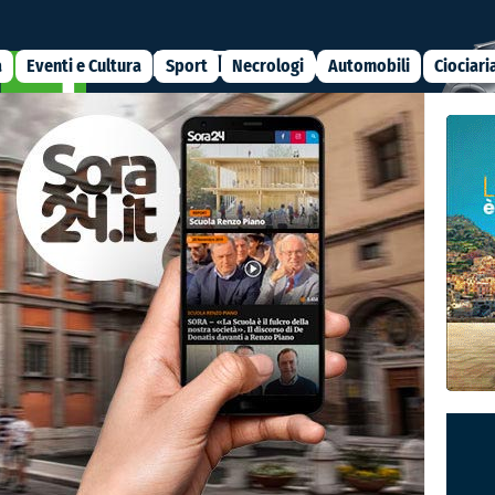
a
Eventi e Cultura
Sport
Necrologi
Automobili
Ciociari