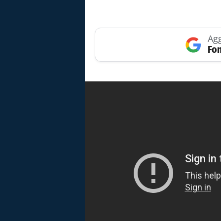
Agg
Fon