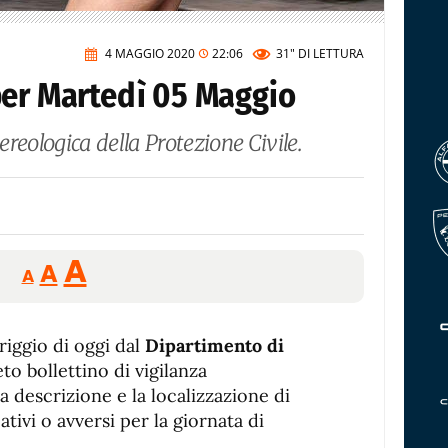
4 MAGGIO 2020
22:06
31"
DI LETTURA
per Martedì 05 Maggio
tereologica della Protezione Civile.
Reducir
Aumentar
Restablecer
A
A
A
tamaño
tamaño
tamaño
de
de
fuente.
riggio di oggi dal
de
Dipartimento di
fuente
to bollettino di vigilanza
fuente.
a descrizione e la localizzazione di
tivi o avversi per la giornata di