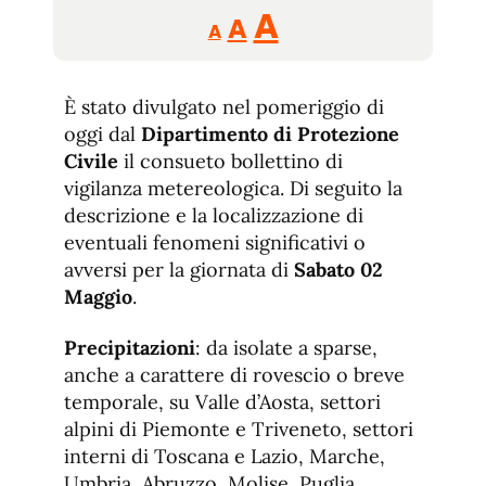
Reducir
Aumentar
Restablecer
A
A
A
tamaño
tamaño
tamaño
de
de
fuente.
È stato divulgato nel pomeriggio di
de
fuente
oggi dal
Dipartimento di Protezione
fuente.
Civile
il consueto bollettino di
vigilanza metereologica. Di seguito la
descrizione e la localizzazione di
eventuali fenomeni significativi o
avversi per la giornata di
Sabato 02
Maggio
.
Precipitazioni
: da isolate a sparse,
anche a carattere di rovescio o breve
temporale, su Valle d’Aosta, settori
alpini di Piemonte e Triveneto, settori
interni di Toscana e Lazio, Marche,
Umbria, Abruzzo, Molise, Puglia,