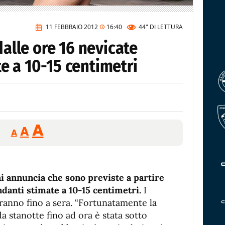
11 FEBBRAIO 2012
16:40
44"
DI LETTURA
dalle ore 16 nevicate
e a 10-15 centimetri
Reducir
Aumentar
Restablecer
A
A
A
tamaño
tamaño
tamaño
de
de
fuente.
de
fuente
i annuncia che sono previste a partire
fuente.
ndanti stimate a 10-15 centimetri.
I
ranno fino a sera. “Fortunatamente la
a stanotte fino ad ora è stata sotto