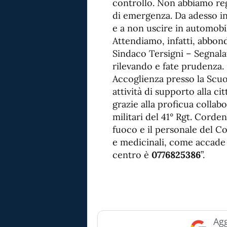
controllo. Non abbiamo reg
di emergenza. Da adesso inv
e a non uscire in automobi
Attendiamo, infatti, abbond
Sindaco Tersigni – Segnalat
rilevando e fate prudenza. 
Accoglienza presso la Scuol
attività di supporto alla c
grazie alla proficua collabo
militari del 41° Rgt. Cordeno
fuoco e il personale del C
e medicinali, come accade
centro è
0776825386
”.
Agg