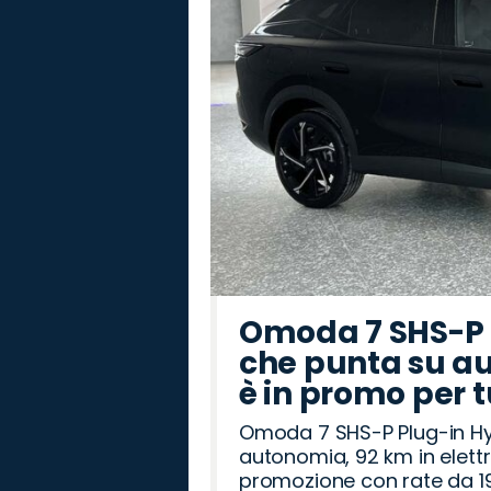
Omoda 7 SHS-P P
che punta su au
è in promo per 
Omoda 7 SHS-P Plug-in Hybr
autonomia, 92 km in elettr
promozione con rate da 19