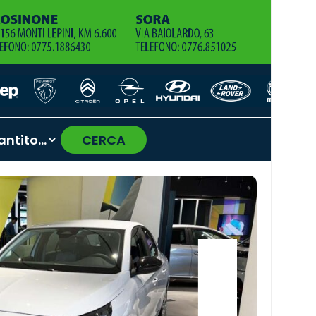
CERCA
›