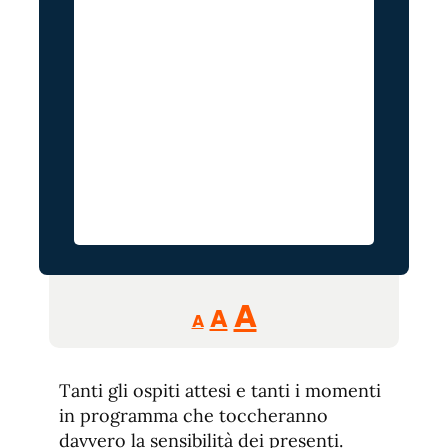
Reducir
Aumentar
Restablecer
A
A
A
tamaño
tamaño
tamaño
de
de
fuente.
Tanti gli ospiti attesi e tanti i momenti
de
fuente
in programma che toccheranno
fuente.
davvero la sensibilità dei presenti.