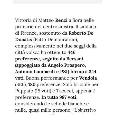
tamaño
tamaño
de
de
fuente.
de
fuente
Vittoria di Matteo
Renzi
a Sora nelle
fuente.
primarie del centrosinistra. Il sindaco
di Firenze, sostenuto da
Roberto De
Donatis
(Patto Democratico),
complessivamente nei due seggi della
città volsca ha ottenuto
446
preferenze, seguito da Bersani
(appoggiato da Angelo Prospero,
Antonio Lombardi e PSI) fermo a 344
voti
. Buona performance per
Vendola
(SEL),
180
preferenze. Solo briciole per
Puppato (15 voti) e Tabacci, appena 2
preferenze.
In tutto 987 voti
,
considerando le schede bianche e
nulle, quasi mille persone.
“L’obiettivo