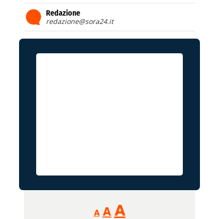
Redazione
redazione@sora24.it
Reducir
Aumentar
Restablecer
A
A
A
tamaño