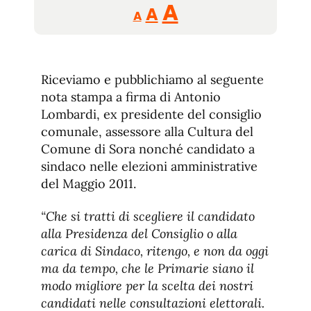
Reducir
Aumentar
Restablecer
A
A
A
tamaño
tamaño
tamaño
de
de
fuente.
de
fuente
Riceviamo e pubblichiamo al seguente
fuente.
nota stampa a firma di Antonio
Lombardi, ex presidente del consiglio
comunale, assessore alla Cultura del
Comune di Sora nonché candidato a
sindaco nelle elezioni amministrative
del Maggio 2011.
“Che si tratti di scegliere il candidato
alla Presidenza del Consiglio o alla
carica di Sindaco, ritengo, e non da oggi
ma da tempo, che le Primarie siano il
modo migliore per la scelta dei nostri
candidati nelle consultazioni elettorali.