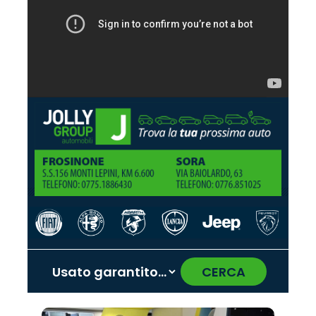
CERCA
‹
›