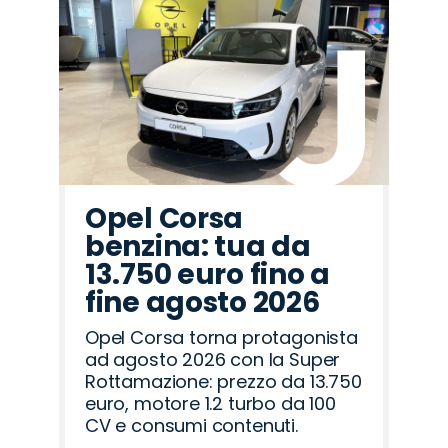
Promo
Promo
Promo
Promo
Promo
Promo
Promo
Promo
Promo
Promo
Promo
Promo
Promo
Promo
Promo
Land
Alfa
Seat
Peugeot
Opel
Mazda
Lancia
Citroën
Jaecoo
Abarth
Cupra
Fiat
Hyundai
Jeep
Omoda
Rover
Romeo
Opel Corsa
benzina: tua da
13.750 euro fino a
fine agosto 2026
Opel Corsa torna protagonista
ad agosto 2026 con la Super
Rottamazione: prezzo da 13.750
euro, motore 1.2 turbo da 100
CV e consumi contenuti.