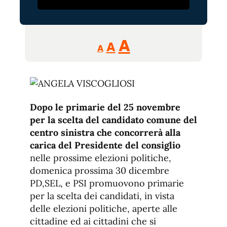
Reducir
Aumentar
Restablecer
A
A
A
tamaño
tamaño
tamaño
de
de
fuente.
de
fuente
fuente.
Dopo le primarie del 25 novembre
per la scelta del candidato comune del
centro sinistra che concorrerà alla
carica del Presidente del consiglio
nelle prossime elezioni politiche,
domenica prossima 30 dicembre
PD,SEL, e PSI promuovono primarie
per la scelta dei candidati, in vista
delle elezioni politiche, aperte alle
cittadine ed ai cittadini che si