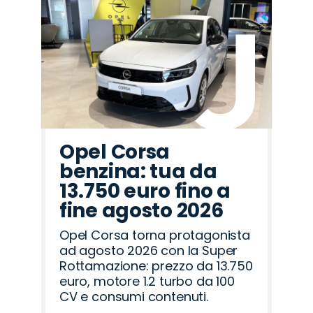
Promo
Promo
Promo
Promo
Promo
Promo
Promo
Promo
Promo
Promo
Promo
Promo
Promo
Promo
Promo
Fiat
Alfa
Land
Seat
Hyundai
Peugeot
Opel
Mazda
Cupra
Citroën
Lancia
Abarth
Jeep
Jaecoo
Omoda
Romeo
Rover
Opel Corsa
benzina: tua da
13.750 euro fino a
fine agosto 2026
Opel Corsa torna protagonista
ad agosto 2026 con la Super
Rottamazione: prezzo da 13.750
euro, motore 1.2 turbo da 100
CV e consumi contenuti.