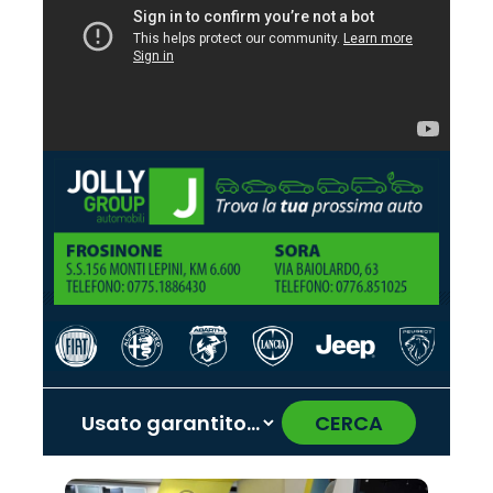
CERCA
‹
›