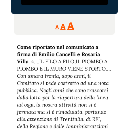
Reducir
Aumentar
Restablecer
A
A
A
tamaño
tamaño
tamaño
de
de
fuente.
Come riportato nel comunicato a
de
fuente
firma di Emilio Cancelli e Rosaria
fuente.
Villa
. «….IL FILO A FILO,IL PIOMBO A
PIOMBO E IL MURO VIENE STORTO….
Con amara ironia, dopo anni, il
Comitato si vede costretto ad una nota
pubblica. Negli anni che sono trascorsi
dalla lotta per la riapertura della linea
ad oggi, la nostra attività non si è
fermata ma si è rimodulata, portando
alla attenzione di Trenitalia, di RFI,
della Regione e delle Amministratzioni