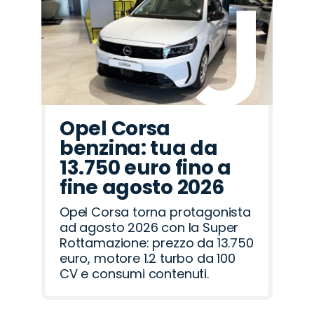
Alfa
Cupra
Land
Hyundai
Abarth
Peugeot
Seat
Opel
Jeep
Citroën
Lancia
Fiat
Omoda
Jaecoo
Mazda
Romeo
Rover
Opel Corsa
benzina: tua da
13.750 euro fino a
fine agosto 2026
Opel Corsa torna protagonista
ad agosto 2026 con la Super
Rottamazione: prezzo da 13.750
euro, motore 1.2 turbo da 100
CV e consumi contenuti.