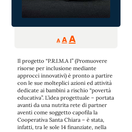
Reducir
Aumentar
Restablecer
A
A
A
tamaño
tamaño
tamaño
de
de
fuente.
Il progetto “P.R.I.M.A I” (Promuovere
de
fuente
risorse per inclusione mediante
fuente.
approcci innovativi) è pronto a partire
con le sue molteplici azioni ed attività
dedicate ai bambini a rischio “povertà
educativa”. L’idea progettuale – portata
avanti da una nutrita rete di partner
aventi come soggetto capofila la
Cooperativa Santa Chiara – è stata,
infatti, tra le sole 14 finanziate, nella