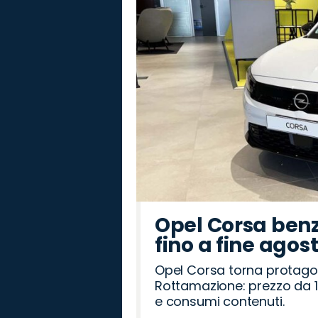
Rover
Romeo
Opel Corsa benz
fino a fine agos
Opel Corsa torna protago
Rottamazione: prezzo da 1
e consumi contenuti.