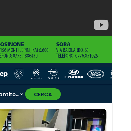
CERCA
›