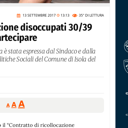
13 SETTEMBRE 2017
13:13
35"
DI LETTURA
zione disoccupati 30/39
artecipare
a è stata espressa dal Sindaco e dalla
itiche Sociali del Comune di Isola del
Reducir
Aumentar
Restablecer
A
A
A
tamaño
tamaño
tamaño
de
de
fuente.
 il “Contratto di ricollocazione