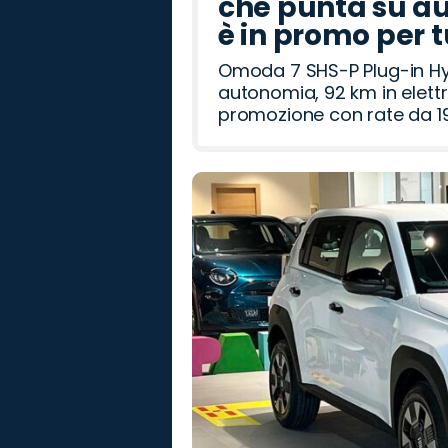
che punta su au
è in promo per 
Omoda 7 SHS-P Plug-in Hybr
autonomia, 92 km in elettr
promozione con rate da 19