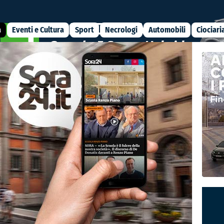
a
Eventi e Cultura
Sport
Necrologi
Automobili
Ciociari