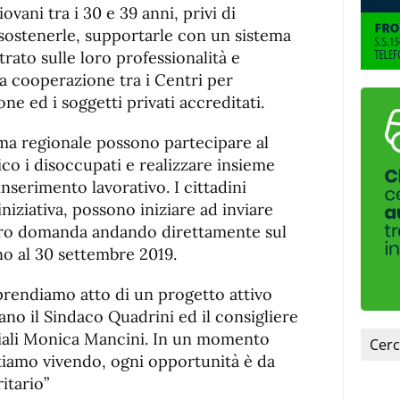
de
fuente
ovani tra i 30 e 39 anni, privi di
fuente.
 sostenerle, supportarle con un sistema
trato sulle loro professionalità e
la cooperazione tra i Centri per
ne ed i soggetti privati accreditati.
tema regionale possono partecipare al
co i disoccupati e realizzare insieme
inserimento lavorativo. I cittadini
’iniziativa, possono iniziare ad inviare
 loro domanda andando direttamente sul
ino al 30 settembre 2019.
prendiamo atto di un progetto attivo
mano il Sindaco Quadrini ed il consigliere
ciali Monica Mancini. In un momento
stiamo vivendo, ogni opportunità è da
itario”