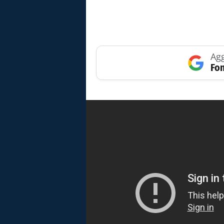
Agg
Fon