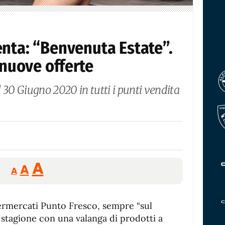
enta: “Benvenuta Estate”.
 nuove offerte
 30 Giugno 2020 in tutti i punti vendita
Reducir
Aumentar
Restablecer
A
A
A
tamaño
tamaño
tamaño
de
de
fuente.
permercati Punto Fresco, sempre “sul
de
fuente
 stagione con una valanga di prodotti a