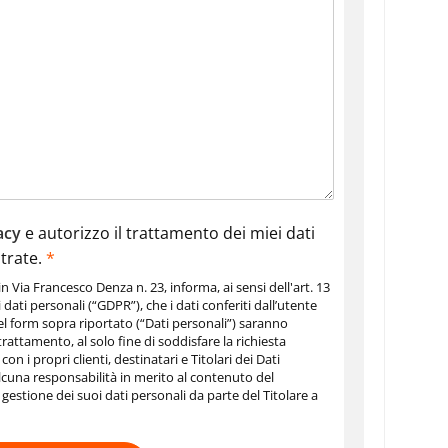
acy
e autorizzo il trattamento dei miei dati
strate.
*
n Via Francesco Denza n. 23, informa, ai sensi dell'art. 13
dati personali (“GDPR”), che i dati conferiti dall’utente
l form sopra riportato (“Dati personali”) saranno
trattamento, al solo fine di soddisfare la richiesta
n i propri clienti, destinatari e Titolari dei Dati
lcuna responsabilità in merito al contenuto del
gestione dei suoi dati personali da parte del Titolare a