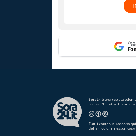
I
Agg
Fon
Sora24
è una testata telemat
licenza "
Creative Commons A
Tutti i contenuti possono qui
dell'articolo. In nessun cas