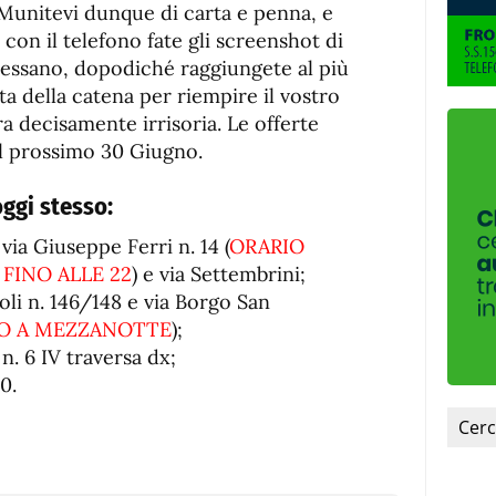
fuente.
 Munitevi dunque di carta e penna, e
, con il telefono fate gli screenshot di
eressano, dopodiché raggiungete al più
a della catena per riempire il vostro
ra decisamente irrisoria. Le offerte
al prossimo 30 Giugno.
oggi stesso:
, via Giuseppe Ferri n. 14 (
ORARIO
FINO ALLE 22
) e via Settembrini;
poli n. 146/148 e via Borgo San
NO A MEZZANOTTE
);
 n. 6 IV traversa dx;
0.