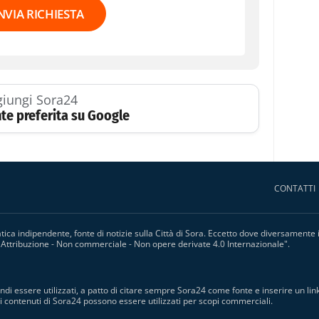
NVIA RICHIESTA
iungi Sora24
te preferita su Google
CONTATTI
ica indipendente, fonte di notizie sulla Città di Sora. Eccetto dove diversamente ind
ttribuzione - Non commerciale - Non opere derivate 4.0 Internazionale
".
ndi essere utilizzati, a patto di citare sempre Sora24 come fonte e inserire un lin
o i contenuti di Sora24 possono essere utilizzati per scopi commerciali.