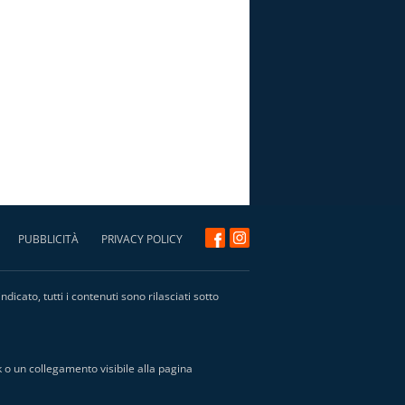
PUBBLICITÀ
PRIVACY POLICY
icato, tutti i contenuti sono rilasciati sotto
k o un collegamento visibile alla pagina