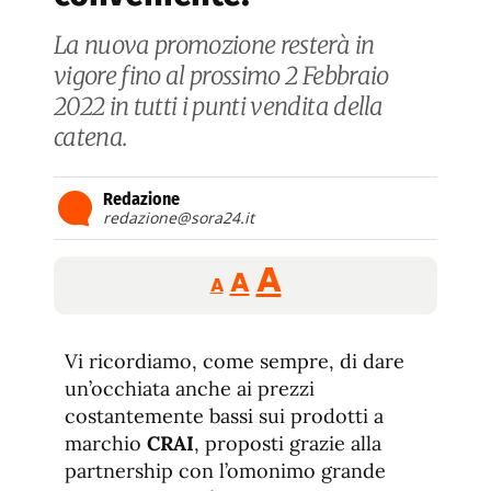
La nuova promozione resterà in
vigore fino al prossimo 2 Febbraio
2022 in tutti i punti vendita della
catena.
Redazione
redazione@sora24.it
Reducir
Aumentar
Restablecer
A
A
A
tamaño
tamaño
tamaño
de
de
fuente.
Vi ricordiamo, come sempre, di dare
de
fuente
un’occhiata anche ai prezzi
fuente.
costantemente bassi sui prodotti a
marchio
CRAI
, proposti grazie alla
partnership con l’omonimo grande