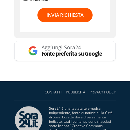
INVIA RICHIESTA
Aggiungi Sora24
Fonte preferita su Google
CONTATTI
PUBBLICITÀ
PRIVACY POLICY
Sora24
è una testata telematica
indipendente, fonte di notizie sulla Città
di Sora. Eccetto dove diversamente
indicato, tutti i contenuti sono rilasciati
sotto licenza "
Creative Commons