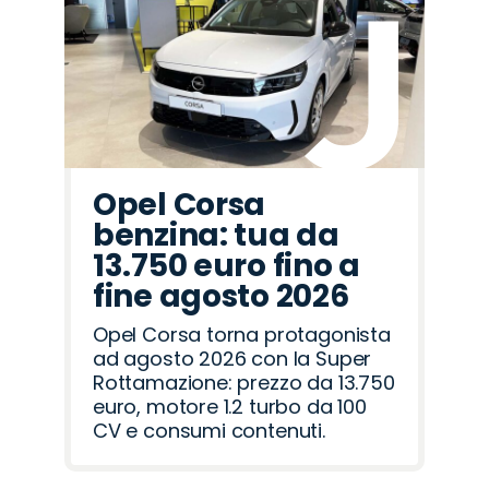
Opel
Omoda
Mazda
Abarth
Cupra
Land
Citroën
Fiat
Jeep
Seat
Lancia
Alfa
Jaecoo
Peugeot
Hyundai
Rover
Romeo
Opel Corsa
benzina: tua da
13.750 euro fino a
fine agosto 2026
Opel Corsa torna protagonista
ad agosto 2026 con la Super
Rottamazione: prezzo da 13.750
euro, motore 1.2 turbo da 100
CV e consumi contenuti.