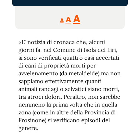
Reducir
Aumentar
Restablecer
A
A
A
tamaño
tamaño
tamaño
de
de
fuente.
«E’ notizia di cronaca che, alcuni
de
fuente
giorni fa, nel Comune di Isola del Liri,
fuente.
si sono verificati quattro casi accertati
di cani di proprietà morti per
avvelenamento (da metaldeide) ma non
sappiamo effettivamente quanti
animali randagi o selvatici siano morti,
tra atroci dolori. Peraltro, non sarebbe
nemmeno la prima volta che in quella
zona (come in altre della Provincia di
Frosinone) si verificano episodi del
genere.