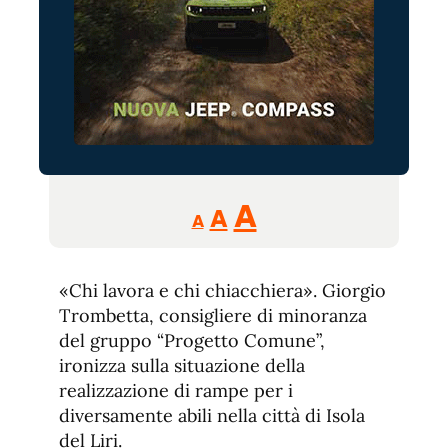
Reducir
Aumentar
Restablecer
A
A
A
tamaño
tamaño
tamaño
de
de
fuente.
«Chi lavora e chi chiacchiera». Giorgio
de
fuente
Trombetta, consigliere di minoranza
fuente.
del gruppo “Progetto Comune”,
ironizza sulla situazione della
realizzazione di rampe per i
diversamente abili nella città di Isola
del Liri.