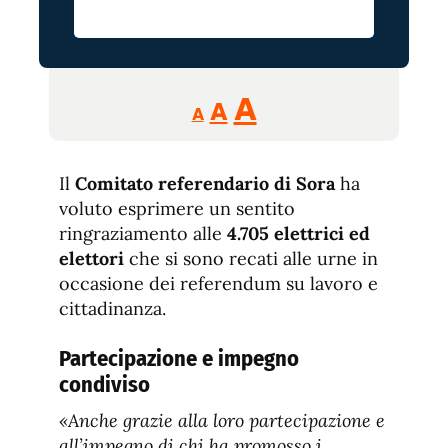
Reducir
Aumentar
Restablecer
A
A
A
tamaño
tamaño
tamaño
de
de
fuente.
Il
Comitato referendario di Sora
de
ha
fuente
voluto esprimere un sentito
fuente.
ringraziamento alle
4.705 elettrici ed
elettori
che si sono recati alle urne in
occasione dei referendum su lavoro e
cittadinanza.
Partecipazione e impegno
condiviso
«Anche grazie alla loro partecipazione e
all’impegno di chi ha promosso i