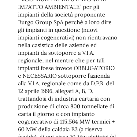
IMPATTO AMBIENTALE” per gli
impianti della società proponente
Burgo Group SpA perchè a loro dire
gli impianti in questione (nuovi
impianti cogenerativi) non rientravano
nella casistica delle aziende ed
impianti da sottoporre a V.I.A.
regionale, nel mentre che per tali
impianti fosse invece OBBLIGATORIO
e NECESSARIO sottoporre l’azienda
alla V.I.A. regionale come da D.P.R. del
12 aprile 1996, allegati A, B, D,
trattandosi di industria cartaria con
produzione di circa 800 tonnellate di
carta il giorno e con impianto
cogenerativo di 115,564 MW termici +
60 MW della caldaia E3 (a riserva
fredda), di cui circa 70 Mw elettrici (al