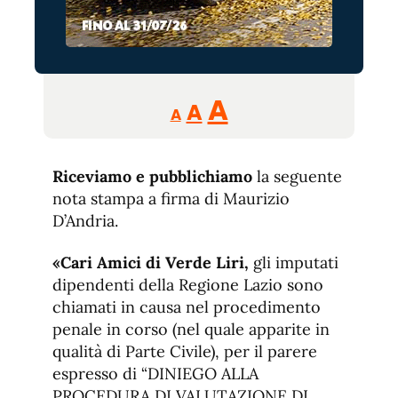
Reducir
Aumentar
Restablecer
A
A
A
tamaño
tamaño
tamaño
de
de
fuente.
Riceviamo e pubblichiamo
de
la seguente
fuente
nota stampa a firma di Maurizio
fuente.
D’Andria.
«Cari Amici di Verde Liri,
gli imputati
dipendenti della Regione Lazio sono
chiamati in causa nel procedimento
penale in corso (nel quale apparite in
qualità di Parte Civile), per il parere
espresso di “DINIEGO ALLA
PROCEDURA DI VALUTAZIONE DI