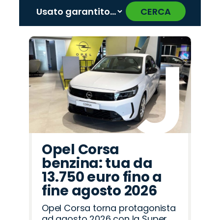
CERCA
‹
›
Promo
Promo
Promo
Promo
Promo
Promo
Promo
Promo
Promo
Promo
Promo
Promo
Promo
Promo
Promo
Omoda
Jeep
Alfa
Citroën
Seat
Fiat
Jaecoo
Lancia
Abarth
Land
Mazda
Opel
Cupra
Peugeot
Hyundai
Romeo
Rover
Opel Corsa
benzina: tua da
13.750 euro fino a
fine agosto 2026
Opel Corsa torna protagonista
ad agosto 2026 con la Super