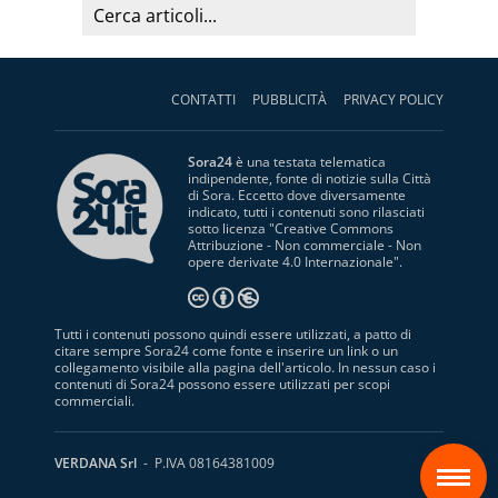
CONTATTI
PUBBLICITÀ
PRIVACY POLICY
Sora24
è una testata telematica
indipendente, fonte di notizie sulla Città
di Sora. Eccetto dove diversamente
indicato, tutti i contenuti sono rilasciati
sotto licenza "
Creative Commons
Attribuzione - Non commerciale - Non
opere derivate 4.0 Internazionale
".
Tutti i contenuti possono quindi essere utilizzati, a patto di
citare sempre Sora24 come fonte e inserire un link o un
collegamento visibile alla pagina dell'articolo. In nessun caso i
contenuti di Sora24 possono essere utilizzati per scopi
commerciali.
S
VERDANA Srl
- P.IVA 08164381009