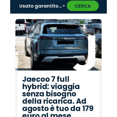
CERCA
‹
›
Promo
Promo
Promo
Promo
Promo
Promo
Promo
Promo
Promo
Promo
Promo
Promo
Promo
Promo
Promo
Hyundai
Lancia
Mazda
Alfa
Citroën
Abarth
Jaecoo
Cupra
Omoda
Fiat
Seat
Land
Opel
Peugeot
Jeep
Romeo
Rover
Jaecoo 7 full
hybrid: viaggia
senza bisogno
della ricarica. Ad
agosto è tuo da 179
euro al mese