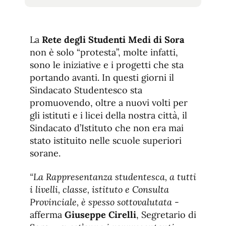
tamaño
tamaño
de
de
fuente.
de
fuente
La
Rete degli Studenti Medi di Sora
fuente.
non è solo “protesta”, molte infatti,
sono le iniziative e i progetti che sta
portando avanti. In questi giorni il
Sindacato Studentesco sta
promuovendo, oltre a nuovi volti per
gli istituti e i licei della nostra città, il
Sindacato d’Istituto che non era mai
stato istituito nelle scuole superiori
sorane.
“La Rappresentanza studentesca, a tutti
i livelli, classe, istituto e Consulta
Provinciale, è spesso sottovalutata
-
afferma
Giuseppe Cirelli
, Segretario di