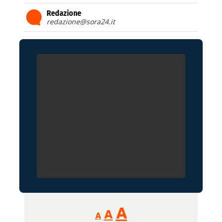
Redazione
redazione@sora24.it
Reducir
Aumentar
Restablecer
A
A
A
tamaño