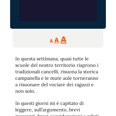
Reducir
Aumentar
Restablecer
A
A
A
tamaño
tamaño
tamaño
de
de
fuente.
In questa settimana, quasi tutte le
de
fuente
scuole del nostro territorio riaprono i
fuente.
tradizionali cancelli, risuona la storica
campanella e le mute aule torneranno
a risuonare del vociare dei ragazzi e
non solo.
In questi giorni mi è capitato di
leggere, sull’argomento, brevi