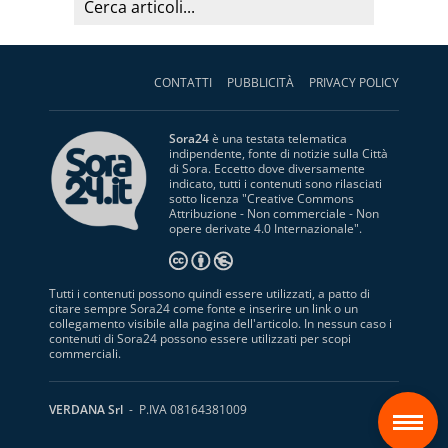
CONTATTI
PUBBLICITÀ
PRIVACY POLICY
Sora24
è una testata telematica
indipendente, fonte di notizie sulla Città
di Sora. Eccetto dove diversamente
indicato, tutti i contenuti sono rilasciati
sotto licenza "
Creative Commons
Attribuzione - Non commerciale - Non
opere derivate 4.0 Internazionale
".
Tutti i contenuti possono quindi essere utilizzati, a patto di
citare sempre Sora24 come fonte e inserire un link o un
collegamento visibile alla pagina dell'articolo. In nessun caso i
contenuti di Sora24 possono essere utilizzati per scopi
commerciali.
S
VERDANA Srl
- P.IVA 08164381009