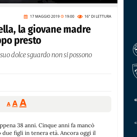
17 MAGGIO 2019
19:00
16"
DI LETTURA
lla, la giovane madre
oppo presto
il suo dolce sguardo non si possono
Reducir
Aumentar
Restablecer
A
A
A
tamaño
tamaño
tamaño
de
de
fuente.
appena 38 anni. Cinque anni fa mancò
de
fuente
ue figli in tenera età. Ancora oggi il