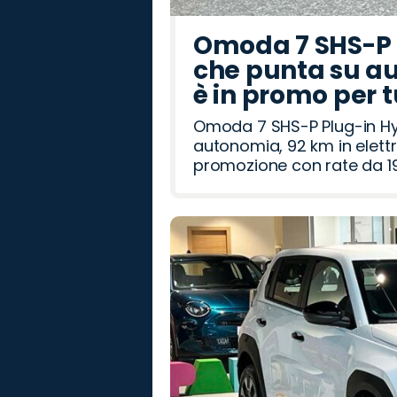
Omoda 7 SHS-P P
che punta su au
è in promo per 
Omoda 7 SHS-P Plug-in Hybr
autonomia, 92 km in elettr
promozione con rate da 19