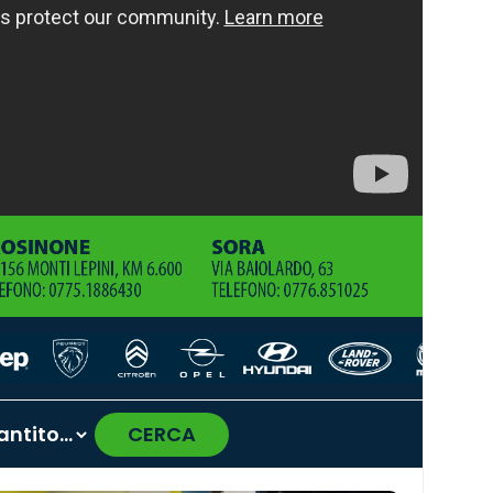
CERCA
›