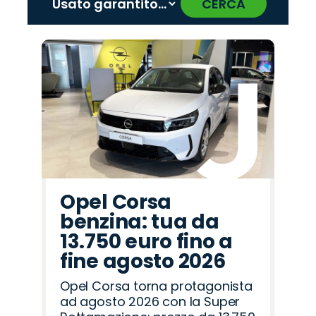
CERCA
‹
›
Promo
Promo
Promo
Promo
Promo
Promo
Promo
Promo
Promo
Promo
Promo
Promo
Promo
Promo
Promo
Land
Mazda
Fiat
Abarth
Jaecoo
Citroën
Cupra
Hyundai
Alfa
Omoda
Seat
Opel
Peugeot
Jeep
Lancia
Rover
Romeo
Opel Corsa
benzina: tua da
13.750 euro fino a
fine agosto 2026
Opel Corsa torna protagonista
ad agosto 2026 con la Super