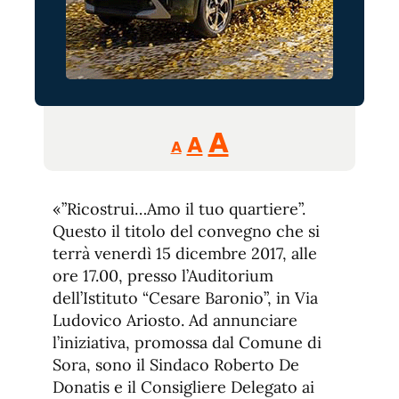
Reducir
Aumentar
Restablecer
A
A
A
tamaño
tamaño
tamaño
de
de
fuente.
«”Ricostrui…Amo il tuo quartiere”.
de
fuente
Questo il titolo del convegno che si
fuente.
terrà venerdì 15 dicembre 2017, alle
ore 17.00, presso l’Auditorium
dell’Istituto “Cesare Baronio”, in Via
Ludovico Ariosto. Ad annunciare
l’iniziativa, promossa dal Comune di
Sora, sono il Sindaco Roberto De
Donatis e il Consigliere Delegato ai