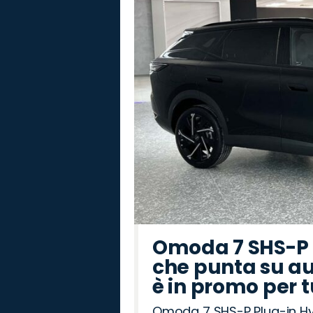
Omoda 7 SHS-P P
che punta su au
è in promo per 
Omoda 7 SHS-P Plug-in Hybr