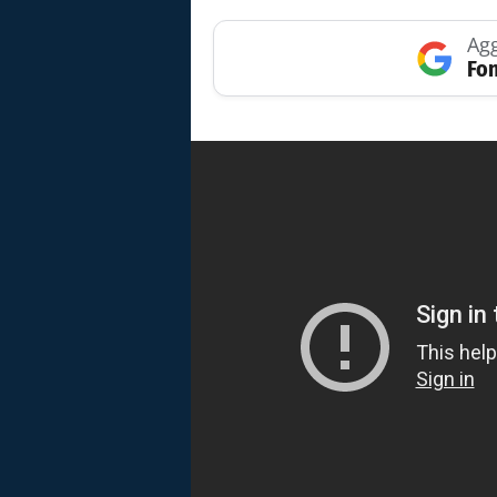
Agg
Fon