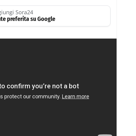
iungi Sora24
te preferita su Google