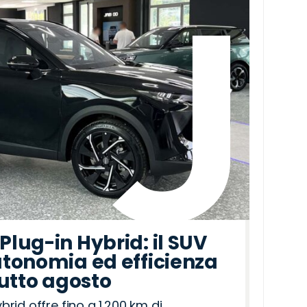
lug-in Hybrid: il SUV
tonomia ed efficienza
tutto agosto
id offre fino a 1.200 km di