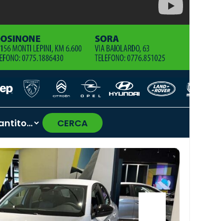
CERCA
›