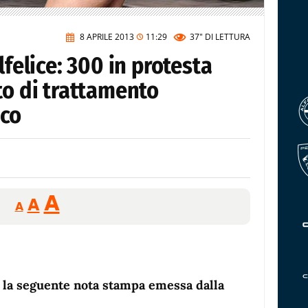
8 APRILE 2013
11:29
37"
DI LETTURA
lfelice: 300 in protesta
to di trattamento
ico
Reducir
Aumentar
Restablecer
A
A
A
tamaño
tamaño
tamaño
de
de
fuente.
de
fuente
fuente.
 la seguente nota stampa emessa dalla