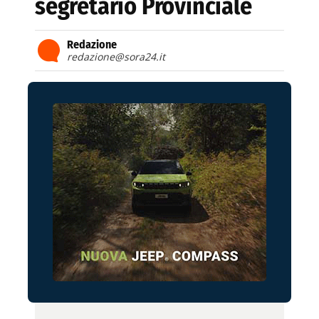
segretario Provinciale
Redazione
redazione@sora24.it