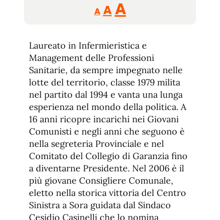
Reducir
Aumentar
Restablecer
A
A
A
tamaño
tamaño
tamaño
de
de
fuente.
Laureato in Infermieristica e
de
fuente
Management delle Professioni
fuente.
Sanitarie, da sempre impegnato nelle
lotte del territorio, classe 1979 milita
nel partito dal 1994 e vanta una lunga
esperienza nel mondo della politica. A
16 anni ricopre incarichi nei Giovani
Comunisti e negli anni che seguono è
nella segreteria Provinciale e nel
Comitato del Collegio di Garanzia fino
a diventarne Presidente. Nel 2006 è il
più giovane Consigliere Comunale,
eletto nella storica vittoria del Centro
Sinistra a Sora guidata dal Sindaco
Cesidio Casinelli che lo nomina