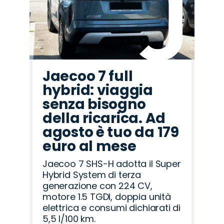
Rover
Romeo
Jaecoo 7 full
hybrid: viaggia
senza bisogno
della ricarica. Ad
agosto è tuo da 179
euro al mese
Jaecoo 7 SHS-H adotta il Super
Hybrid System di terza
generazione con 224 CV,
motore 1.5 TGDI, doppia unità
elettrica e consumi dichiarati di
5,5 l/100 km.