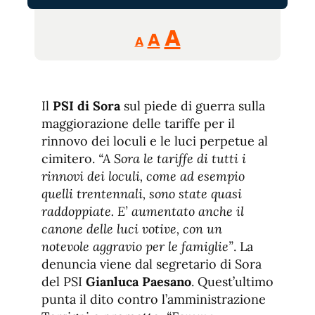
Reducir
Aumentar
Restablecer
A
A
A
tamaño
tamaño
tamaño
de
de
fuente.
de
fuente
Il
PSI di Sora
sul piede di guerra sulla
fuente.
maggiorazione delle tariffe per il
rinnovo dei loculi e le luci perpetue al
cimitero.
“A Sora le tariffe di tutti i
rinnovi dei loculi, come ad esempio
quelli trentennali, sono state quasi
raddoppiate. E’ aumentato anche il
canone delle luci votive, con un
notevole aggravio per le famiglie”
. La
denuncia viene dal segretario di Sora
del PSI
Gianluca Paesano
. Quest’ultimo
punta il dito contro l’amministrazione