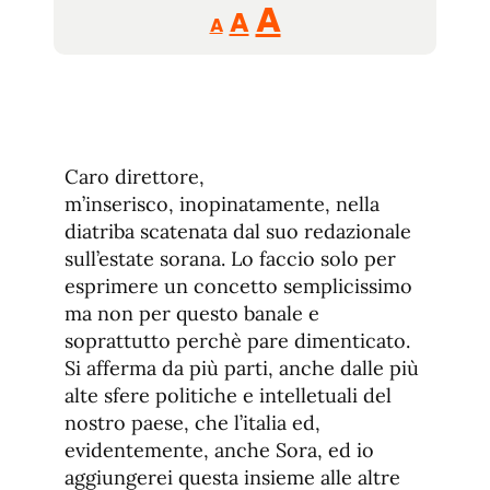
Reducir
Aumentar
Restablecer
A
A
A
tamaño
tamaño
tamaño
de
de
fuente.
de
fuente
fuente.
Caro direttore,
m’inserisco, inopinatamente, nella
diatriba scatenata dal suo redazionale
sull’estate sorana. Lo faccio solo per
esprimere un concetto semplicissimo
ma non per questo banale e
soprattutto perchè pare dimenticato.
Si afferma da più parti, anche dalle più
alte sfere politiche e intelletuali del
nostro paese, che l’italia ed,
evidentemente, anche Sora, ed io
aggiungerei questa insieme alle altre