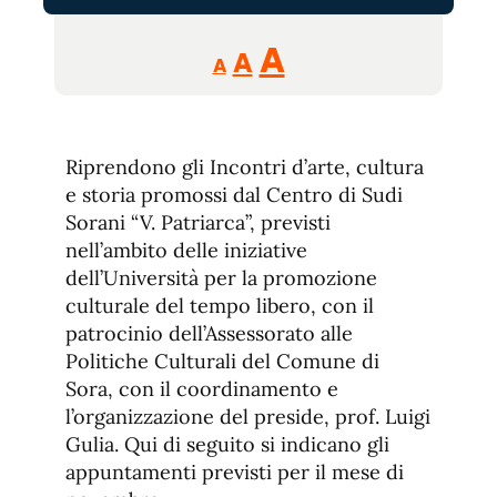
Reducir
Aumentar
Restablecer
A
A
A
tamaño
tamaño
tamaño
de
de
fuente.
de
fuente
Riprendono gli Incontri d’arte, cultura
fuente.
e storia promossi dal Centro di Sudi
Sorani “V. Patriarca”, previsti
nell’ambito delle iniziative
dell’Università per la promozione
culturale del tempo libero, con il
patrocinio dell’Assessorato alle
Politiche Culturali del Comune di
Sora, con il coordinamento e
l’organizzazione del preside, prof. Luigi
Gulia. Qui di seguito si indicano gli
appuntamenti previsti per il mese di