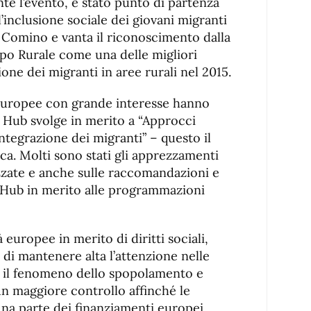
te l’evento, è stato punto di partenza
l’inclusione sociale dei giovani migranti
di Comino e vanta il riconoscimento dalla
po Rurale come una delle migliori
one dei migranti in aree rurali nel 2015.
 europee con grande interesse hanno
e Hub svolge in merito a “Approcci
’integrazione dei migranti” – questo il
ica. Molti sono stati gli apprezzamenti
izzate e anche sulle raccomandazioni e
 Hub in merito alle programmazioni
 europee in merito di diritti sociali,
o di mantenere alta l’attenzione nelle
e il fenomeno dello spopolamento e
un maggiore controllo affinché le
 una parte dei finanziamenti europei