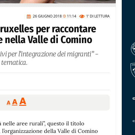
26 GIUGNO 2018
11:14
1’
DI LETTURA
ruxelles per raccontare
e nella Valle di Comino
ivi per l’integrazione dei migranti” -
e tematica.
Reducir
Aumentar
Restablecer
A
A
A
tamaño
tamaño
tamaño
de
de
fuente.
elle aree rurali”, questo il titolo
de
fuente
, l’organizzazione della Valle di Comino