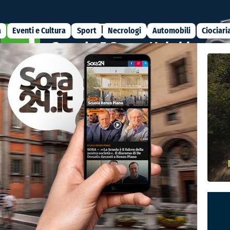
a
Eventi e Cultura
Sport
Necrologi
Automobili
Ciociari