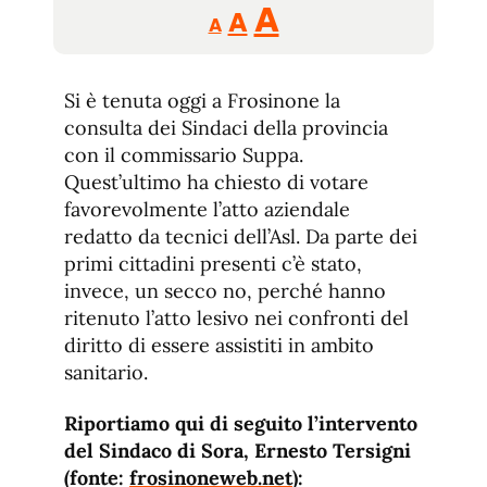
Reducir
Aumentar
Restablecer
A
A
A
tamaño
tamaño
tamaño
de
de
fuente.
Si è tenuta oggi a Frosinone la
de
fuente
consulta dei Sindaci della provincia
fuente.
con il commissario Suppa.
Quest’ultimo ha chiesto di votare
favorevolmente l’atto aziendale
redatto da tecnici dell’Asl. Da parte dei
primi cittadini presenti c’è stato,
invece, un secco no, perché hanno
ritenuto l’atto lesivo nei confronti del
diritto di essere assistiti in ambito
sanitario.
Riportiamo qui di seguito l’intervento
del Sindaco di Sora, Ernesto Tersigni
(fonte:
frosinoneweb.net
):