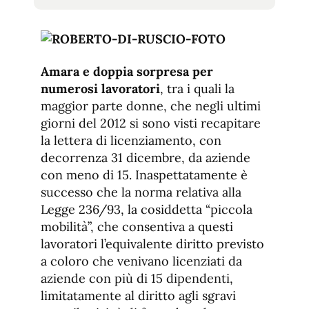
tamaño
tamaño
de
de
fuente.
de
fuente
fuente.
Amara e doppia sorpresa per
numerosi lavoratori
, tra i quali la
maggior parte donne, che negli ultimi
giorni del 2012 si sono visti recapitare
la lettera di licenziamento, con
decorrenza 31 dicembre, da aziende
con meno di 15. Inaspettatamente è
successo che la norma relativa alla
Legge 236/93, la cosiddetta “piccola
mobilità”, che consentiva a questi
lavoratori l’equivalente diritto previsto
a coloro che venivano licenziati da
aziende con più di 15 dipendenti,
limitatamente al diritto agli sgravi