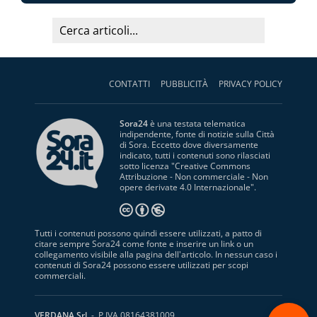
CONTATTI
PUBBLICITÀ
PRIVACY POLICY
Sora24
è una testata telematica
indipendente, fonte di notizie sulla Città
di Sora. Eccetto dove diversamente
indicato, tutti i contenuti sono rilasciati
sotto licenza "
Creative Commons
Attribuzione - Non commerciale - Non
opere derivate 4.0 Internazionale
".
Tutti i contenuti possono quindi essere utilizzati, a patto di
citare sempre Sora24 come fonte e inserire un link o un
collegamento visibile alla pagina dell'articolo. In nessun caso i
contenuti di Sora24 possono essere utilizzati per scopi
commerciali.
S
VERDANA Srl
- P.IVA 08164381009