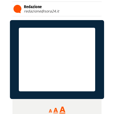
Redazione
redazione@sora24.it
Reducir
Aumentar
Restablecer
A
A
A
tamaño