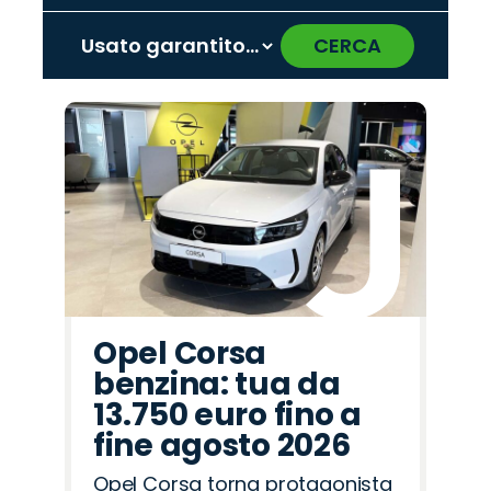
CERCA
‹
›
Promo
Promo
Promo
Promo
Promo
Promo
Promo
Promo
Promo
Promo
Promo
Promo
Promo
Promo
Promo
Omoda
Seat
Cupra
Hyundai
Fiat
Opel
Alfa
Lancia
Jaecoo
Mazda
Jeep
Land
Citroën
Abarth
Peugeot
Romeo
Rover
Opel Corsa
benzina: tua da
13.750 euro fino a
fine agosto 2026
Opel Corsa torna protagonista