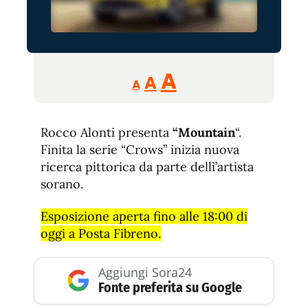
Reducir
Aumentar
Restablecer
A
A
A
tamaño
tamaño
tamaño
de
de
fuente.
Rocco Alonti presenta
“Mountain
de
“.
fuente
Finita la serie “Crows” inizia nuova
fuente.
ricerca pittorica da parte dellì’artista
sorano.
Esposizione aperta fino alle 18:00 di
oggi a Posta Fibreno.
Aggiungi Sora24
Fonte preferita su Google